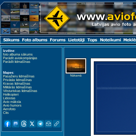
Izvēlne
:
foto albuma sākums
Parādīt aviokompānijas
Parādīt lidmašīnas
Mapes
:
Nākamā
Pasažieru lidmašīnas
Privātās lidmašīnas
Kravas lidmašīnas
Militārās lidmašīnas
Vēsturiskas lidmašīnas
Helikopteri
Lidostas
Avio māksla
Avio humors
Aerofoto
Cits