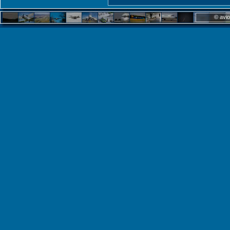
© avio