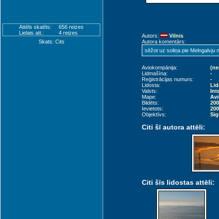
Attēls skatīts:
656 reizes
Lielais att.:
4 reizes
Autors:
Vilnis
Skats:
Cits
Autora komentārs:
sēžot uz soliņa pie Melngalvju
Aviokompānija:
(ne
Lidmašīna:
-
Reģistrācijas numurs:
-
Lidosta:
Lid
Valsts:
Int
Mape:
Avi
Bildēts:
200
Ievietots:
200
Objektīvs:
Sig
Citi šī autora attēli:
Citi šīs lidostas attēli: