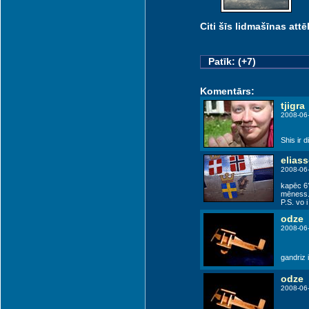
Citi šīs lidmašīnas attēl
Patīk: (+7)
Komentārs:
tjigra
2008-06
Shis ir 
elias
2008-06
kapēc 6?
mēness
P.S. vo 
odze
2008-06
gandriz 
odze
2008-06