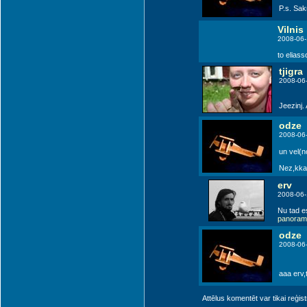
P.s. Sak
Vilnis
2008-06-
to eliass
tjigra
2008-06-
Jeezinj. 
odze
2008-06
un vel(n
Nez,kka 
erv
2008-06-
Nu tad es
panorami
odze
2008-06
aaa erv,t
Attēlus komentēt var tikai reģistrēt