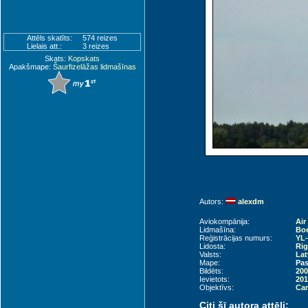
Attēls skatīts:
574 reizes
Lielais att.:
3 reizes
Skats:
Kopskats
Apakšmape:
Šaurfizelāžas lidmašīnas
Autors:
alexdm
Aviokompānija:
Air
Lidmašīna:
Boe
Reģistrācijas numurs:
YL
Lidosta:
Rig
Valsts:
Lat
Mape:
Pas
Bildēts:
200
Ievietots:
201
Objektīvs:
Can
Citi šī autora attēli: