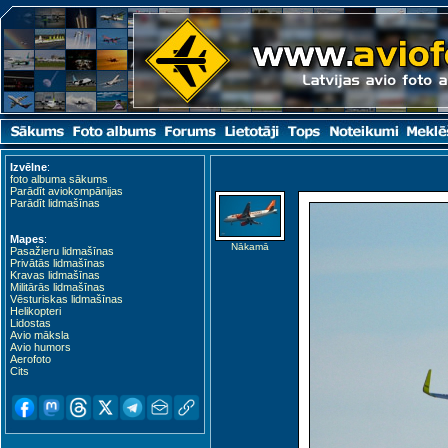
Izvēlne
:
foto albuma sākums
Parādīt aviokompānijas
Parādīt lidmašīnas
Mapes
:
Nākamā
Pasažieru lidmašīnas
Privātās lidmašīnas
Kravas lidmašīnas
Militārās lidmašīnas
Vēsturiskas lidmašīnas
Helikopteri
Lidostas
Avio māksla
Avio humors
Aerofoto
Cits