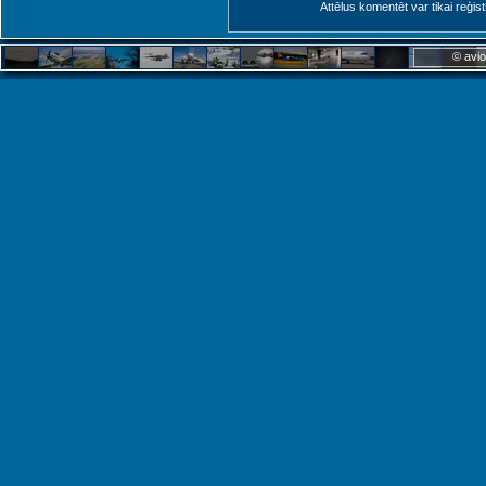
Attēlus komentēt var tikai reģistrēt
© avio