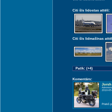
Citi šīs lidostas attēli:
Citi šīs lidmašīnas attēl
Patīk: (+4)
Komentārs:
Jorsh
Administr
2010-05
Priekš pi