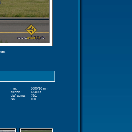
jiem.
mm:
3000/10 mm
slēdzis:
1/500 s
diafragma:
f/8/1
iso:
100