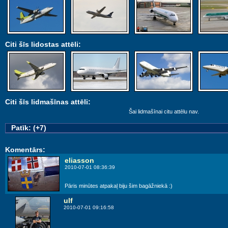
Citi šīs lidostas attēli:
Citi šīs lidmašīnas attēli:
Šai lidmašīnai citu attēlu nav.
Patīk: (+7)
Komentārs:
eliasson
2010-07-01 08:36:39
Pāris minūtes atpakaļ biju šim bagāžniekā :)
ulf
2010-07-01 09:16:58