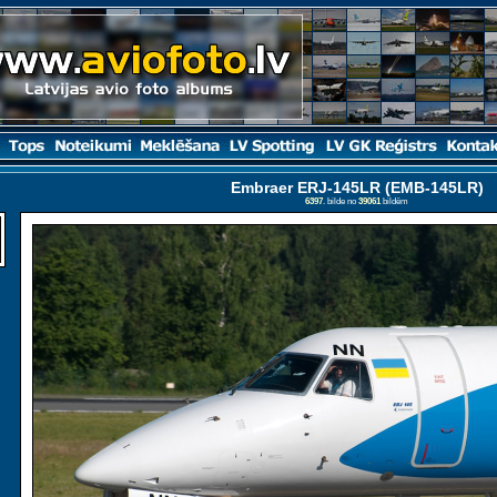
Embraer ERJ-145LR (EMB-145LR)
6397
. bilde no
39061
bildēm