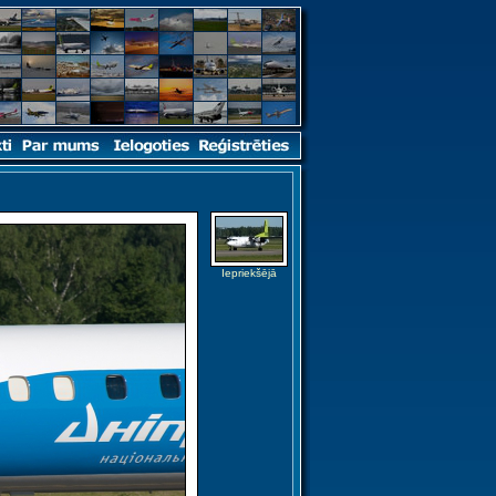
Iepriekšējā