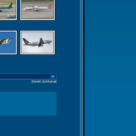
[
Ieteikt dzēšanai
]