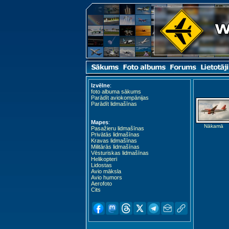
Izvēlne
:
foto albuma sākums
Parādīt aviokompānijas
Parādīt lidmašīnas
Mapes
:
Nākamā
Pasažieru lidmašīnas
Privātās lidmašīnas
Kravas lidmašīnas
Militārās lidmašīnas
Vēsturiskas lidmašīnas
Helikopteri
Lidostas
Avio māksla
Avio humors
Aerofoto
Cits