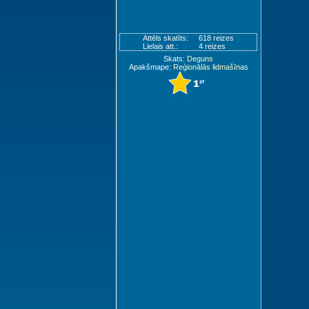
Attēls skatīts:
618 reizes
Lielais att.:
4 reizes
Skats:
Deguns
Apakšmape:
Reģionālās lidmašīnas