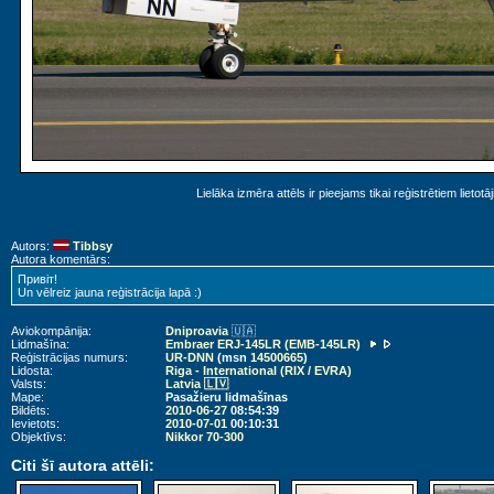
Lielāka izmēra attēls ir pieejams tikai reģistrētiem lietotā
Autors:
Tibbsy
Autora komentārs:
Привіт!
Un vēlreiz jauna reģistrācija lapā :)
Aviokompānija:
Dniproavia
🇺🇦
Lidmašīna:
Embraer ERJ-145LR (EMB-145LR)
Reģistrācijas numurs:
UR-DNN
(msn
14500665
)
Lidosta:
Riga - International (RIX / EVRA)
Valsts:
Latvia 🇱🇻
Mape:
Pasažieru lidmašīnas
Bildēts:
2010-06-27
08:54:39
Ievietots:
2010-07-01
00:10:31
Objektīvs:
Nikkor 70-300
Citi šī autora attēli: