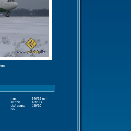
jiem.
mm:
346/32 mm
slēdzis:
1/320 s
diafragma:
f/39/10
iso: