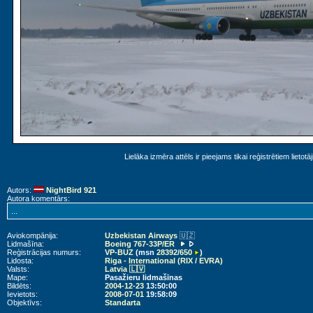
Lielāka izmēra attēls ir pieejams tikai reģistrētiem lietotā
Autors:
NightBird 921
Autora komentārs:
...
Aviokompānija:
Uzbekistan Airways
🇺🇿
Lidmašīna:
Boeing 767-33P/ER
Reģistrācijas numurs:
VP-BUZ
(msn
28392
/
650
)
Lidosta:
Riga - International (RIX / EVRA)
Valsts:
Latvia 🇱🇻
Mape:
Pasažieru lidmašīnas
Bildēts:
2004-12-23
13:50:00
Ievietots:
2008-07-01
19:58:09
Objektīvs:
Standarta