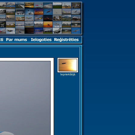
Iepriekšējā