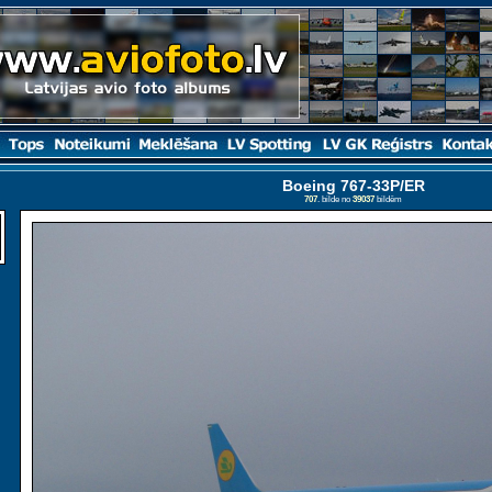
Boeing 767-33P/ER
707
. bilde no
39037
bildēm