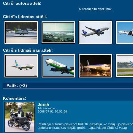
Citi šī autora attēli:
Autoram citu attēlu nav.
Citi šīs lidostas attēli:
Citi šīs lidmašīnas attēli:
Patīk: (+3)
Komentārs:
Jorsh
Administrators
2008-07-01 20:02:59
Palīdzēju autoram pievienot bildi, tb. aizpildīju, ko zināju, jo pievie
updeita un kaut kas nogāja greizi... tagad visam jābūt kā vajag...