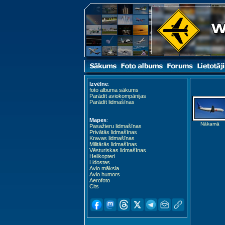
Izvēlne
:
foto albuma sākums
Parādīt aviokompānijas
Parādīt lidmašīnas
Mapes
:
Nākamā
Pasažieru lidmašīnas
Privātās lidmašīnas
Kravas lidmašīnas
Militārās lidmašīnas
Vēsturiskas lidmašīnas
Helikopteri
Lidostas
Avio māksla
Avio humors
Aerofoto
Cits