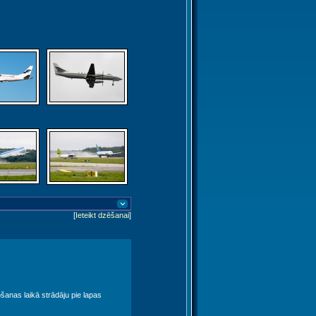
[
Ieteikt dzēšanai
]
nošanas laikā strādāju pie lapas