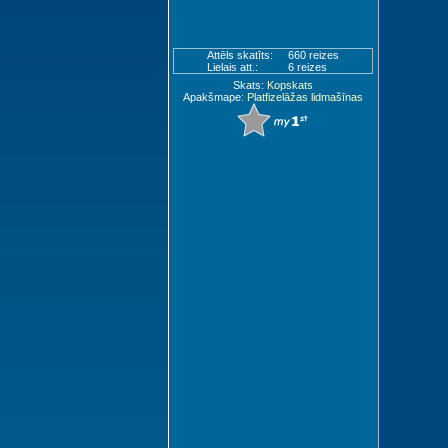
Attēls skatīts:
660 reizes
Lielais att.:
6 reizes
Skats:
Kopskats
Apakšmape:
Platfizelāžas lidmašīnas