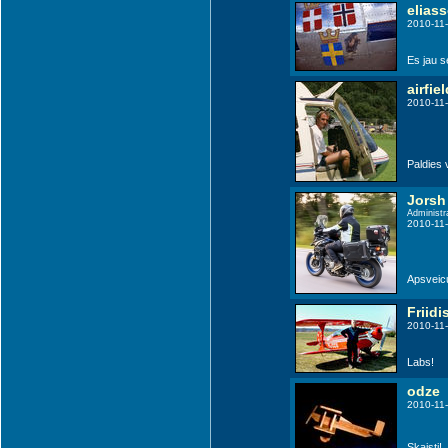
elias
2010-11-
Es jau s
airfiel
2010-11-
Paldies 
Jorsh
Administr
2010-11-
Apsveicu
Friidi
2010-11-
Labs!
odze
2010-11-
Skaisti!