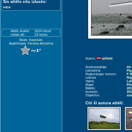
Šis attēls citu izlasēs:
odze
Attēls skatīts:
1024 reizes
Lielais att.:
23 reizes
Skats:
Kopskats
Apakšmape:
Parasta lidmašīna
Autors:
airfield
Aviokompānija:
Air
Lidmašīna:
Pip
Reģistrācijas numurs:
F-
Lidosta:
Rig
Valsts:
Lat
Mape:
Pri
Bildēts:
201
Ievietots:
201
Objektīvs:
sta
Citi šī autora attēli: