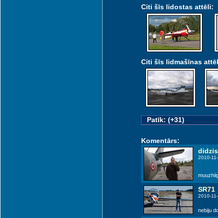
Citi šīs lidostas attēli:
Citi šīs lidmašīnas attēl
Patīk: (+31)
Komentārs:
didzi
2010-11-
muuzhiig
SR71
2010-11-
nebiju do