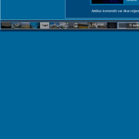
Attēlus komentēt var tikai reģistrēt
© avio