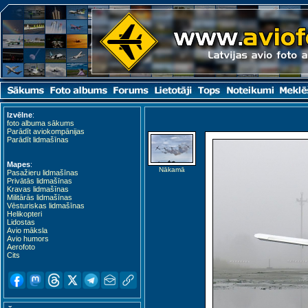
Izvēlne
:
foto albuma sākums
Parādīt aviokompānijas
Parādīt lidmašīnas
Mapes
:
Nākamā
Pasažieru lidmašīnas
Privātās lidmašīnas
Kravas lidmašīnas
Militārās lidmašīnas
Vēsturiskas lidmašīnas
Helikopteri
Lidostas
Avio māksla
Avio humors
Aerofoto
Cits