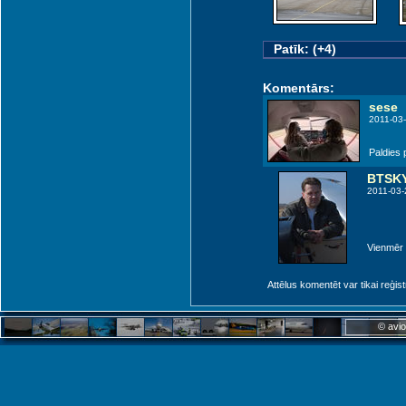
Patīk: (+4)
Komentārs:
sese
2011-03-
Paldies p
BTSK
2011-03-
Vienmēr l
Attēlus komentēt var tikai reģistrēt
© avio