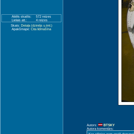
Attēls skatīts:
572 reizes
Lielais att.:
4 reizes
Skats:
Detaļa (dzinējs u.tml.)
Apakšmape:
Cita lidmašīna
Autors:
BTSKY
Autora komentārs: