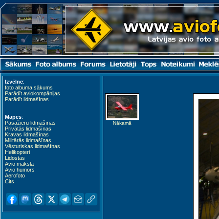
Izvēlne
:
foto albuma sākums
Parādīt aviokompānijas
Parādīt lidmašīnas
Mapes
:
Pasažieru lidmašīnas
Nākamā
Privātās lidmašīnas
Kravas lidmašīnas
Militārās lidmašīnas
Vēsturiskas lidmašīnas
Helikopteri
Lidostas
Avio māksla
Avio humors
Aerofoto
Cits