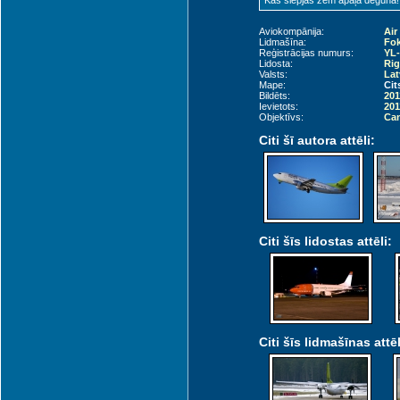
Kas slēpjas zem apaļā deguna!
Aviokompānija:
Air
Lidmašīna:
Fok
Reģistrācijas numurs:
YL
Lidosta:
Rig
Valsts:
Lat
Mape:
Cit
Bildēts:
201
Ievietots:
201
Objektīvs:
Can
Citi šī autora attēli:
Citi šīs lidostas attēli:
Citi šīs lidmašīnas attēl