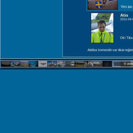
Viss jau
Atis
2011-04-
Ok! Tiks 
Attēlus komentēt var tikai reģistrēt
© avio