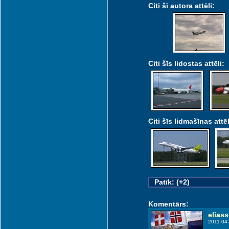
Citi šī autora attēli:
Citi šīs lidostas attēli:
Citi šīs lidmašīnas attēl
Patīk: (+2)
Komentārs:
elias
2011-04-