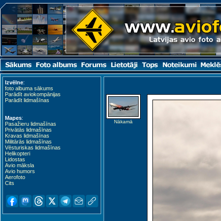
Izvēlne
:
foto albuma sākums
Parādīt aviokompānijas
Parādīt lidmašīnas
Mapes
:
Nākamā
Pasažieru lidmašīnas
Privātās lidmašīnas
Kravas lidmašīnas
Militārās lidmašīnas
Vēsturiskas lidmašīnas
Helikopteri
Lidostas
Avio māksla
Avio humors
Aerofoto
Cits