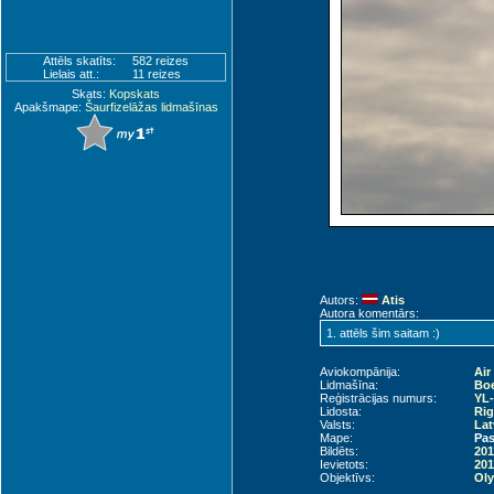
Attēls skatīts:
582 reizes
Lielais att.:
11 reizes
Skats:
Kopskats
Apakšmape:
Šaurfizelāžas lidmašīnas
Autors:
Atis
Autora komentārs:
1. attēls šim saitam :)
Aviokompānija:
Air
Lidmašīna:
Boe
Reģistrācijas numurs:
YL
Lidosta:
Rig
Valsts:
Lat
Mape:
Pas
Bildēts:
201
Ievietots:
201
Objektīvs:
Oly