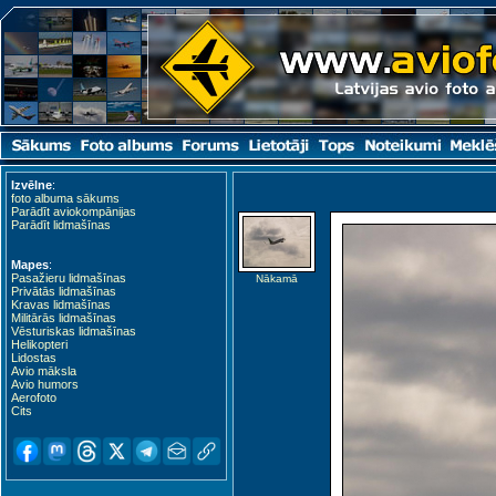
Izvēlne
:
foto albuma sākums
Parādīt aviokompānijas
Parādīt lidmašīnas
Mapes
:
Pasažieru lidmašīnas
Nākamā
Privātās lidmašīnas
Kravas lidmašīnas
Militārās lidmašīnas
Vēsturiskas lidmašīnas
Helikopteri
Lidostas
Avio māksla
Avio humors
Aerofoto
Cits