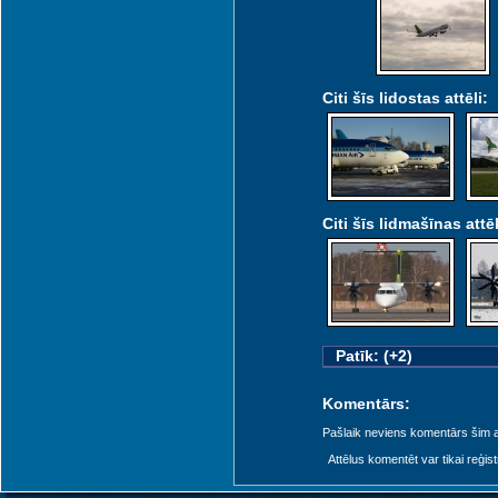
Citi šīs lidostas attēli:
Citi šīs lidmašīnas attēl
Patīk: (+2)
Komentārs:
Pašlaik neviens komentārs šim at
Attēlus komentēt var tikai reģistrēt