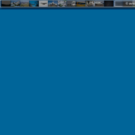
© avio