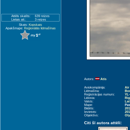
Attēls skatīts:
639 reizes
Lielais att.:
3 reizes
Skats:
Kopskats
Apakšmape:
Reģionālās lidmašīnas
Autors:
Atis
Aviokompānija:
Air
Lidmašīna:
Bom
Reģistrācijas numurs:
YL
Lidosta:
Rig
Valsts:
Lat
Mape:
Pas
Bildēts:
201
Ievietots:
201
Objektīvs:
Oly
Citi šī autora attēli: