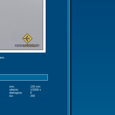
jiem.
mm:
135 mm
slēdzis:
1/2000 s
diafragma:
f/
iso:
200