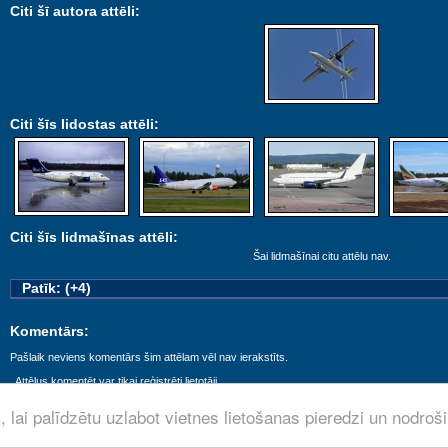
Citi šī autora attēli:
Citi šīs lidostas attēli:
Citi šīs lidmašīnas attēli:
Šai lidmašīnai citu attēlu nav.
Patīk: (+4)
Komentārs:
Pašlaik neviens komentārs šim attēlam vēl nav ierakstīts.
Attēlus komentēt var tikai reģistrēti lietotāji.
 lai palīdzētu uzlabot vietnes lietošanas pieredzi un nodroš
© aviofoto.lv by
Jorsh
· 2008 - 2026