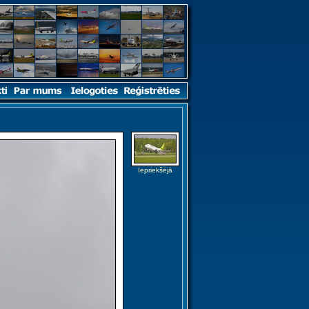
Iepriekšējā