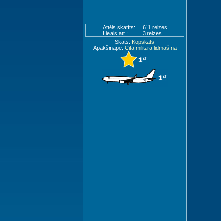
Attēls skatīts:
611 reizes
Lielais att.:
3 reizes
Skats:
Kopskats
Apakšmape:
Cita militārā lidmašīna