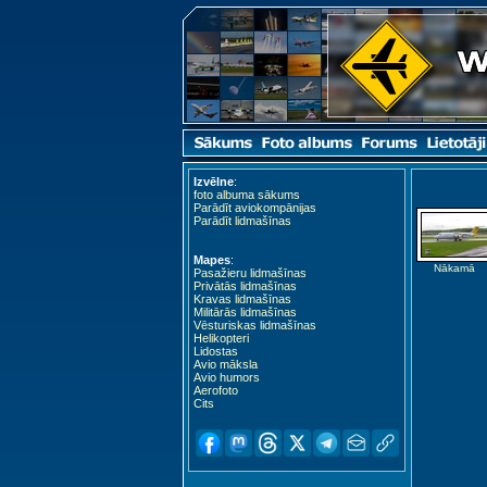
Izvēlne
:
foto albuma sākums
Parādīt aviokompānijas
Parādīt lidmašīnas
Mapes
:
Nākamā
Pasažieru lidmašīnas
Privātās lidmašīnas
Kravas lidmašīnas
Militārās lidmašīnas
Vēsturiskas lidmašīnas
Helikopteri
Lidostas
Avio māksla
Avio humors
Aerofoto
Cits