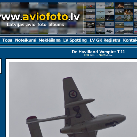
De Havilland Vampire T.11
8227
. bilde no
39025
bildēm