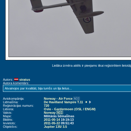
Lielāka izmēra attēls ir pieejams tikai reģistrētiem lietotā
Autors:
stratus
Autora komentārs:
Atvainojos par kvalitāti, bija tumšs un lija lietus...
Aviokompānija:
Norway - Air Force
🇳🇴
Lidmašīna:
De Havilland Vampire T.11
Reģistrācijas numurs:
720
Lidosta:
Oslo - Gardermoen (OSL / ENGM)
Valsts:
Norway 🇳🇴
Mape:
Militārās lidmašīnas
Bildēts:
2011-05-14
19:19:13
Ievietots:
2011-05-22
09:51:43
Objektīvs:
Jupiter 135/ 3.5