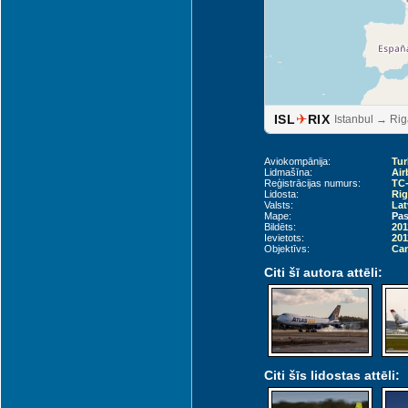
✈
ISL
RIX
Istanbul → Rig
Aviokompānija:
Tur
Lidmašīna:
Air
Reģistrācijas numurs:
TC
Lidosta:
Rig
Valsts:
Lat
Mape:
Pas
Bildēts:
201
Ievietots:
201
Objektīvs:
Can
Citi šī autora attēli:
Citi šīs lidostas attēli: