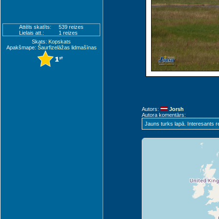
Attēls skatīts:
539 reizes
Lielais att.:
1 reizes
Skats:
Kopskats
Apakšmape:
Šaurfizelāžas lidmašīnas
Autors:
Jorsh
Autora komentārs:
Jauns turks lapā. Interesants r