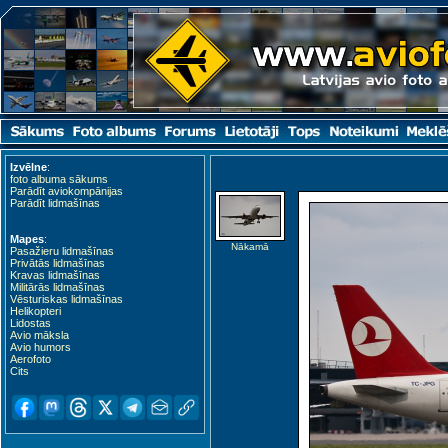
Izvēlne
:
foto albuma sākums
Parādīt aviokompānijas
Parādīt lidmašīnas
Mapes
:
Nākamā
Pasažieru lidmašīnas
Privātās lidmašīnas
Kravas lidmašīnas
Militārās lidmašīnas
Vēsturiskas lidmašīnas
Helikopteri
Lidostas
Avio māksla
Avio humors
Aerofoto
Cits