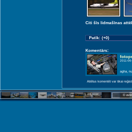
Citi šīs lidmašīnas attēl
Patīk: (+0)
Komentārs:
fotop
2011-06-
agha, num
Attēlus komentēt var tikai reģistrēt
© avio