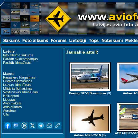
Izvēlne
:
Jaunākie attēli
:
foto albuma sākums
Parādīt aviokompānijas
Parādīt lidmašīnas
Mapes
:
Pasažieru lidmašīnas
Privātās lidmašīnas
Kravas lidmašīnas
Militārās lidmašīnas
Vēsturiskas lidmašīnas
Boeing 787-9 Dreamliner
(0)
Airbus A3
Helikopteri
Lidostas
Avio māksla
Avio humors
Aerofoto
Cits
ATR ATR-72-500
Airbus A320-251N
(0)
(