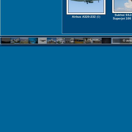
Sukhoi SSJ
Airbus A320-232
(0)
Superjet 100
© avio