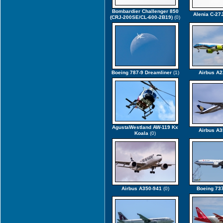
Bombardier Challenger 850
Alenia C-27
(CRJ-200SE/CL-600-2B19)
(0)
Boeing 787-9 Dreamliner
(1)
Airbus A2
AgustaWestland AW-119 Kx
Airbus A3
Koala
(0)
Airbus A350-941
(0)
Boeing 73