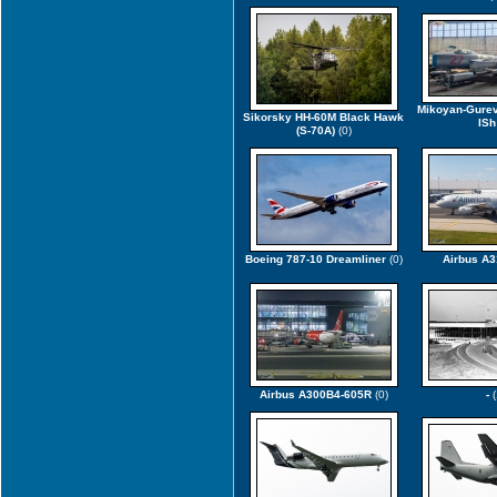
Mikoyan-Gurev
Sikorsky HH-60M Black Hawk
ISh
(S-70A)
(0)
Boeing 787-10 Dreamliner
(0)
Airbus A3
Airbus A300B4-605R
(0)
-
(