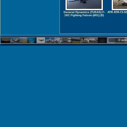
General Dynamics (TUSAS) F-
ATR ATR-72-50
16C Fighting Falcon (401)
(0)
© avio