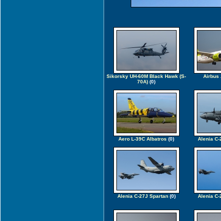
Sikorsky UH-60M Black Hawk (S-
Airbus
70A)
(0)
Aero L-39C Albatros
(0)
Alenia C-
Alenia C-27J Spartan
(0)
Alenia C-