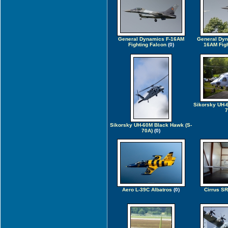
General Dynamics F-16AM
General Dyn
Fighting Falcon
(0)
16AM Figh
Sikorsky UH-
7
Sikorsky UH-60M Black Hawk (S-
70A)
(0)
Aero L-39C Albatros
(0)
Cirrus S