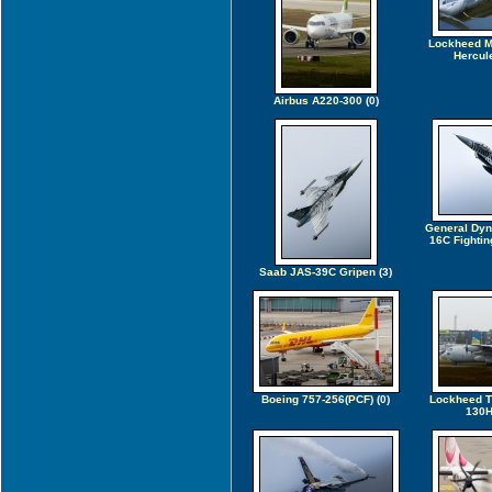
Lockheed M
Hercule
Airbus A220-300
(0)
General Dyn
16C Fightin
Saab JAS-39C Gripen
(3)
Boeing 757-256(PCF)
(0)
Lockheed T
130H