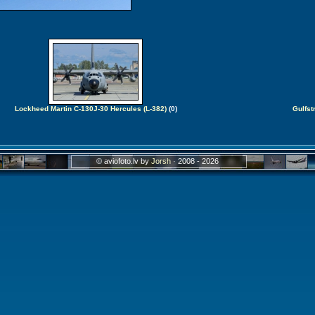
Lockheed Martin C-130J-30 Hercules (L-382)
(0)
Gulfs
© aviofoto.lv by
Jorsh
· 2008 - 2026