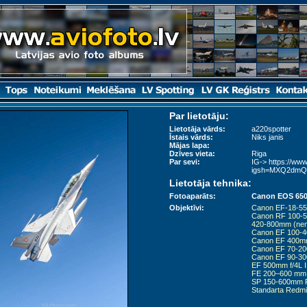
Par lietotāju:
Lietotāja vārds:
a220spotter
Īstais vārds:
Niks janis
Mājas lapa:
Dzīves vieta:
Riga
Par sevi:
IG-> https://ww
igsh=MXQ2dmQ
Lietotāja tehnika:
Fotoaparāts:
Canon EOS 650D
Objektīvi:
Canon EF-18-55.
Canon RF 100-5
420-800mm (nem
Canon EF 100-40
Canon EF 400m
Canon EF 70-20
Canon EF 90-30
EF 500mm f/4L 
FE 200–600 mm
SP 150-600mm F
Standarta Redmi