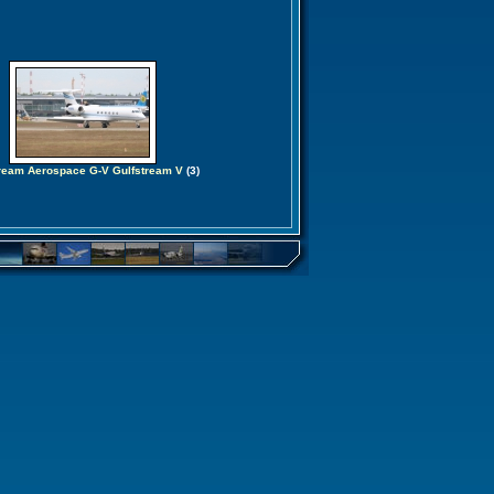
tream Aerospace G-V Gulfstream V
(3)