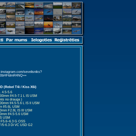
w.instagram.com/sevelisniks?
0bHFldmR4NQ==
 (Rebel T4i / Kiss X6i)
 4.5-5.6
00mm f/4.5-7.1 L IS USM
ts no drauga )
0mm f/4.5-5.6 L IS II USM
m f/5.6L USM
0mm F2.8L IS III USM
0mm f/4.5-5.6 USM
IS USM
 F5.6–6.3 G OSS
/5-6.3 Di VC USD G2