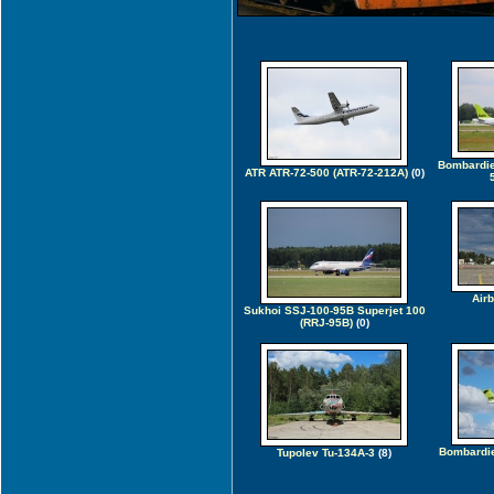
Bombardie
ATR ATR-72-500 (ATR-72-212A)
(0)
Air
Sukhoi SSJ-100-95B Superjet 100
(RRJ-95B)
(0)
Bombardi
Tupolev Tu-134A-3
(8)