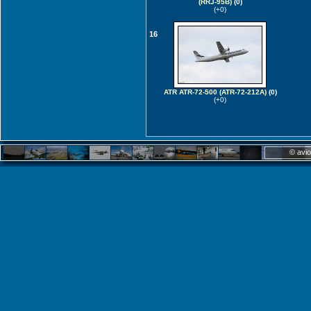
(RRJ-95B)
(0)
(+0)
16
ATR ATR-72-500 (ATR-72-212A)
(0)
(+0)
© avio