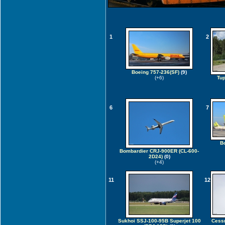
1
2
Boeing 757-236(SF)
(9)
(+6)
Tup
6
7
B
Bombardier CRJ-900ER (CL-600-
2D24)
(0)
(+4)
11
12
Sukhoi SSJ-100-95B Superjet 100
Cessn