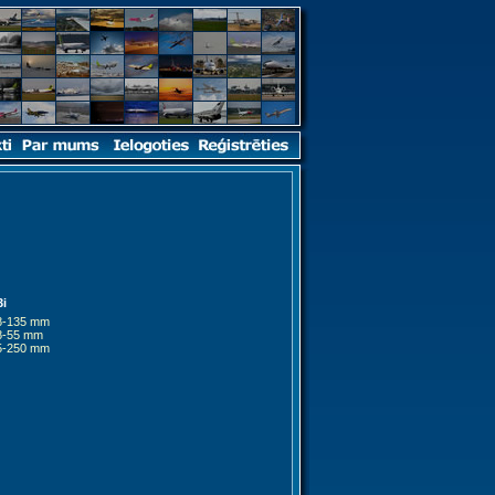
3i
8-135 mm
8-55 mm
5-250 mm