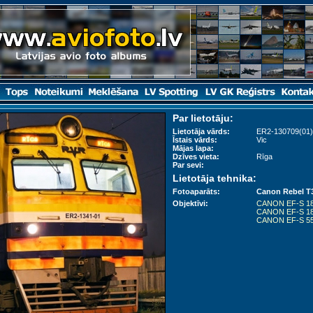
Par lietotāju:
Lietotāja vārds:
ER2-130709(01)
Īstais vārds:
Vic
Mājas lapa:
Dzīves vieta:
Rīga
Par sevi:
Lietotāja tehnika:
Fotoaparāts:
Canon Rebel T
Objektīvi:
CANON EF-S 1
CANON EF-S 1
CANON EF-S 5