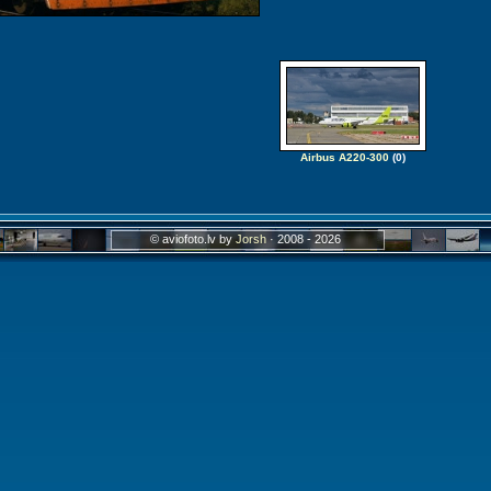
Airbus A220-300
(0)
© aviofoto.lv by
Jorsh
· 2008 - 2026