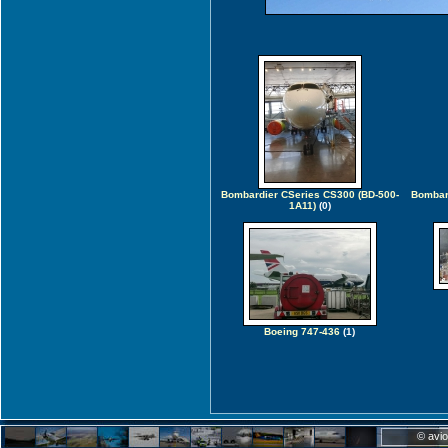
Bombardier CSeries CS300 (BD-500-
Bombar
1A11)
(0)
Boeing 747-436
(1)
© avio