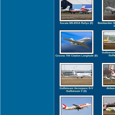
Socata MS-893A Rallye
(0)
Bombardier G
1
Gulfstrea
Gulf
Cessna 700 Citation Longitude
(0)
Gulfstream Aerospace G-V
Airbus
Gulfstream V
(3)