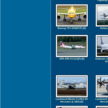
Fighting 
Boeing 757-256(PCF)
(0)
Airbus
ATR ATR-72-212(F)
(0)
Embraer 1
10
Lockheed Martin C-130J-30
Lockheed 
Hercules (L-382)
(0)
Hercul