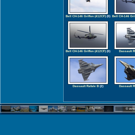
Bell CH-146 Griffon (412CF)
(0)
Bell CH-146 Gri
Bell CH-146 Griffon (412CF)
(0)
Dassault R
Dassault Rafale B
(2)
Dassault R
© avio