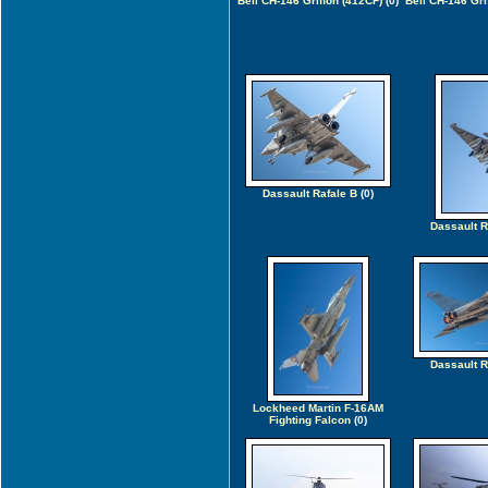
Bell CH-146 Griffon (412CF)
(0)
Bell CH-146 Gri
Dassault Rafale B
(0)
Dassault R
Dassault R
Lockheed Martin F-16AM
Fighting Falcon
(0)