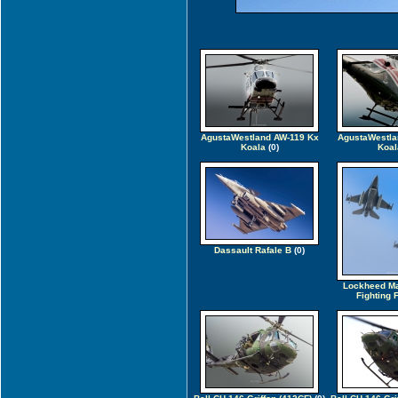
AgustaWestland AW-119 Kx
AgustaWestla
Koala
(0)
Koal
Dassault Rafale B
(0)
Lockheed Ma
Fighting 