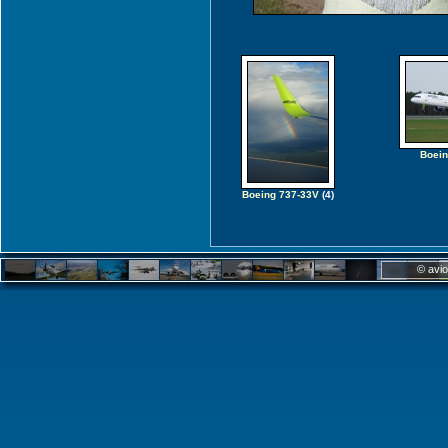
Boein
Boeing 737-33V
(4)
© avio