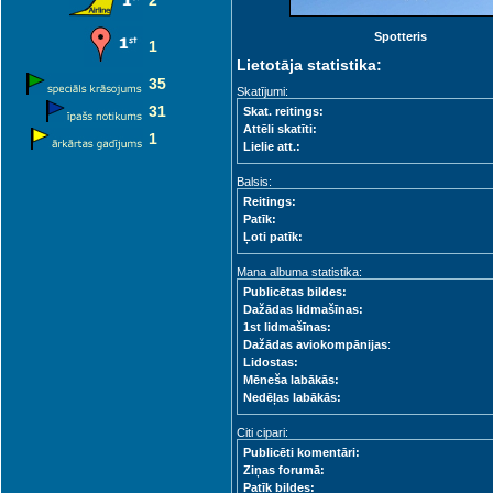
2
Spotteris
1
Lietotāja statistika:
35
Skatījumi:
31
Skat. reitings:
Attēli skatīti:
1
Lielie att.:
Balsis:
Reitings:
Patīk:
Ļoti patīk:
Mana albuma statistika:
Publicētas bildes:
Dažādas lidmašīnas:
1st lidmašīnas:
Dažādas aviokompānijas
:
Lidostas:
Mēneša labākās:
Nedēļas labākās:
Citi cipari:
Publicēti komentāri:
Ziņas forumā:
Patīk bildes: